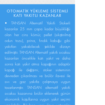
OTOMATİK YÜKLEME SİSTEMLİ
KATI YAKITLI KAZANLAR
• TANSAN Alternatif Yakıtlı Stokerli
kazanlar 25 mm çapa kadar büyüklüğü
olan her cins kömür, pellet (sıkıştırılmış
odun tozu), prina, fındık kabuğu gibi
yakıtları yakabilecek şekilde dizayn
edilmiştir. TANSAN Alternatif yakıtlı sıcaksu
kazanları öncelikle katı yakıt ve daha
sonra katı yakıt atma kapağının adaptör
kapağı ile değişimi, stoker sisteminin
devreden çıkarılması ve brülör ilavesi ile
sıvı ve gaz yakıtla çalışmaya uygun
tasarlanmştır. TANSAN alternatif yakıtlı
sıcaksu kazanına brülör eklenerek günün
ekonomik koşullarına uygun yakıt seçimi