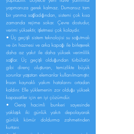
yapılabilir. Böylece yeni ilave yatırımlar
yapmanıza gerek kalmaz. Dumansız tam
bir yanma sağladığından, sistemi çok kısa
zamanda rejime sokar. Çevre dostudur,
verimi yüksektir, işletmesi çok kolaydır.
• Üç geçişli sistem teknolojisi su soğutmalı
ve ön haznesi ve arka kapağı ile birleşerek
daha az yakıt ile daha yüksek verimlilik
sağlar. Üç geçişli olduğundan türbülatör
gibi direnç oluşturan, temizlikte büyük
sorunlar yaşatan elemanlar kullanılmamıştır.
İnsan kaynaklı yakım hatalarını ortadan
kaldırır. Elle yüklemenin zor olduğu yüksek
kapasatiler için en iyi çözümdür.
• Geniş hacimli bunkeri sayesinde
yaklaşık iki günlük yakıtı depolayarak
günlük kömür doldurma zahmetinden
kurtarır.