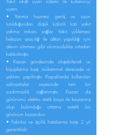
Yakıt sıkıştı uyarı sistemi ile kullanıcıyı
uyarır.
• Yanma haznesi geniş ve uzun
tutulduğundan düşük kalorili katı yakıt
yakma imkanı sağlar. Yakıt yüklemesi
helezon aracılığı ile alttan yapıldığı için
alevin sönmesi gibi olumsuzluklar ortadan
kaldırılmıştır.
• Kazan gövdesinde oluşabilecek ısı
kayıplarına karşı mükemmel derecede ısı
yalıtımı yapılmıştır. Kapaklarda kullanılan
salmastralar sayesinde tam bir
sızdırmazlık sağlanmıştır. Kazan dış
görünümü elektro statik boya ile boyanmış
olup bulunduğu ortama estetik bir
görünüm kazandırır.
• Fabrika ve işçilik hatalarına karşı 2 yıl
garantilidir