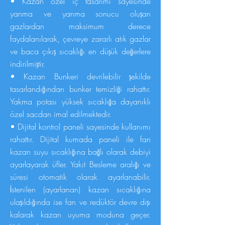
• Kazan özel iç tasarımı sayesinde
yanma ve yanma sonucu oluşan
gazlardan maksimum derece
faydalanılarak, çevreye zararlı atık gazlar
ve baca çıkış sıcaklığı en düşük değerlere
indirilmiştir.
• Kazan Bunkeri devrilebilir şekilde
tasarlandığından bunker temizliği rahattır.
Yakma potası yüksek sıcaklığa dayanıklı
özel sacdan imal edilmektedir.
• Dijital kontrol paneli sayesinde kullanımı
rahattır. Dijital kumada paneli ile fan
kazan suyu sıcaklığına bağlı olarak debiyi
ayarlayarak üfler. Yakıt Besleme aralığı ve
süresi otomatik olarak ayarlanabilir.
İstenilen (ayarlanan) kazan sıcaklığına
ulaşıldığında ise fan ve redüktör devre dışı
kalarak kazan uyuma moduna geçer.