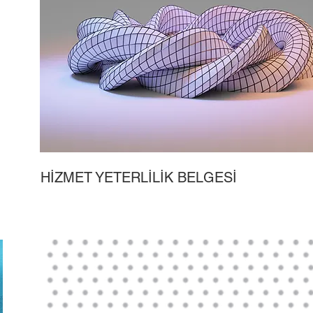
HİZMET YETERLİLİK BELGESİ