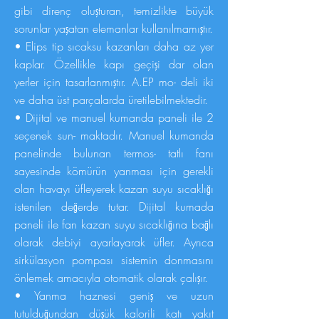
gibi direnç oluşturan, temizlikte büyük
sorunlar yaşatan elemanlar kullanılmamıştır.
• Elips tip sıcaksu kazanları daha az yer
kaplar. Özellikle kapı geçişi dar olan
yerler için tasarlanmıştır. A.EP mo- deli iki
ve daha üst parçalarda üretilebilmektedir.
• Dijital ve manuel kumanda paneli ile 2
seçenek sun- maktadır. Manuel kumanda
panelinde bulunan termos- tatlı fanı
sayesinde kömürün yanması için gerekli
olan havayı üfleyerek kazan suyu sıcaklığı
istenilen değerde tutar. Dijital kumada
paneli ile fan kazan suyu sıcaklığına bağlı
olarak debiyi ayarlayarak üfler. Ayrıca
sirkülasyon pompası sistemin donmasını
önlemek amacıyla otomatik olarak çalışır.
• Yanma haznesi geniş ve uzun
tutulduğundan düşük kalorili katı yakıt