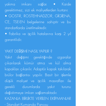
yakma imkanı sağlar. • Kaide
gerektirmez, sizi ek maliyetlerden kurtarır.
• GOST-R, ROSTEHNADZOR, GİGİENA,
CE, TSE-EN belgelerine sahiptir ve bu
standartlarda üretilmektedir.
• Fabrika ve işçilik hatalarına karşı 2 yıl
garantilidir.
YAKIT DEĞİŞİMİ NASIL YAPILIR ?
Yakıt değişimi gerektiğinde ızgaralar
çıkarılarak kömür atma ve kül alma
kapakları çıkarılır. Adaptör kapak takılarak
brülor bağlantısı yapılır. Basit bir işlemle
düşük maliyet ve işcilik masrafları ile
gerekli durumlarda yakıt turunu
değistirmeye imkan sağlamaktadır.
KAZANLA BİRLİKTE VERİLEN EKİPMANLAR
- Standart Kumanda Panosu