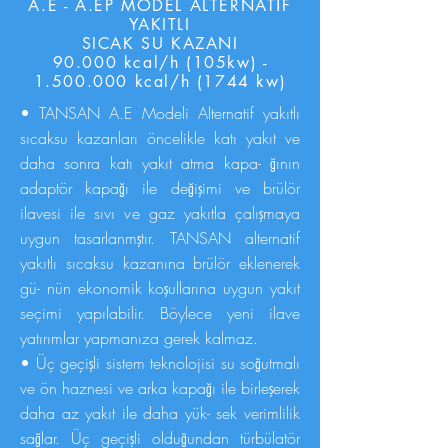
A.E - A.EP MODEL ALTERNATİF
YAKITLI
SICAK SU KAZANI
90.000 kcal/h (105kw) -
1.500.000 kcal/h (1744 kw)
• TANSAN A.E Modeli Alternatif yakıtlı
sıcaksu kazanları öncelikle katı yakıt ve
daha sonra katı yakıt atma kapa- ğının
adaptör kapağı ile değişimi ve brülör
ilavesi ile sıvı ve gaz yakıtla çalışmaya
uygun tasarlanmştır. TANSAN alternatif
yakıtlı sıcaksu kazanına brülör eklenerek
gü- nün ekonomik koşullarına uygun yakıt
seçimi yapılabilir. Böylece yeni ilave
yatırımlar yapmanıza gerek kalmaz.
• Üç geçişli sistem teknolojisi su soğutmalı
ve ön haznesi ve arka kapağı ile birleşerek
daha az yakıt ile daha yük- sek verimlilik
sağlar. Üç geçişli olduğundan türbülatör