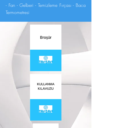
- Fan - Gelberi - Temizleme Fırçası - Baca
Termometresi