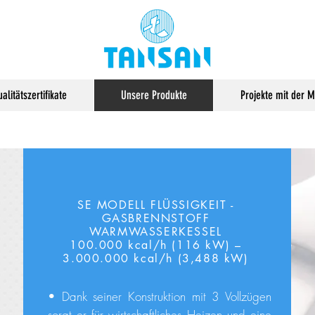
alitätszertifikate
Unsere Produkte
Projekte mit der 
SE MODELL FLÜSSIGKEIT -
GASBRENNSTOFF
WARMWASSERKESSEL
100.000 kcal/h (116 kW) –
3.000.000 kcal/h (3,488 kW)
• Dank seiner Konstruktion mit 3 Vollzügen
sorgt er für wirtschaftliches Heizen und eine