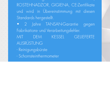
ROSTEHNADZOR, GIGIENA, CE-Zertifikate
und wird in Übereinstimmung mit diesen
Standards hergestellt.
• 2 Jahre TANSAN-Garantie gegen
Fabrikations- und Verarbeitungsfehler.
MIT DEM KESSEL GELIEFERTE
AUSRÜSTUNG
- Reinigungsbürste
- Schornsteinthermometer