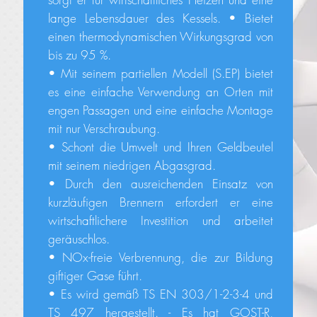
lange Lebensdauer des Kessels. • Bietet
einen thermodynamischen Wirkungsgrad von
bis zu 95 %.
• Mit seinem partiellen Modell (S.EP) bietet
es eine einfache Verwendung an Orten mit
engen Passagen und eine einfache Montage
mit nur Verschraubung.
• Schont die Umwelt und Ihren Geldbeutel
mit seinem niedrigen Abgasgrad.
• Durch den ausreichenden Einsatz von
kurzläufigen Brennern erfordert er eine
wirtschaftlichere Investition und arbeitet
geräuschlos.
• NOx-freie Verbrennung, die zur Bildung
giftiger Gase führt.
• Es wird gemäß TS EN 303/1-2-3-4 und
TS 497 hergestellt. - Es hat GOST-R,