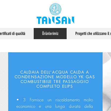
ertificati di qualità
Ürünlerimiz
Progetti che utilizzano i
CALDAIA DELL'ACQUA CALDA A
CONDENSAZIONE MODELLO YK GAS
COMBUSTIBILE TRE PASSAGGIO
COMPLETO ELIPS
• 3 Fornisce un riscaldamento molto
economico e una lunga durata della