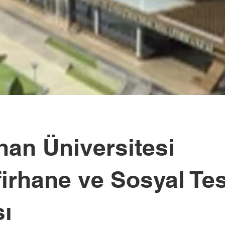
han Üniversitesi
irhane ve Sosyal Tes
sı