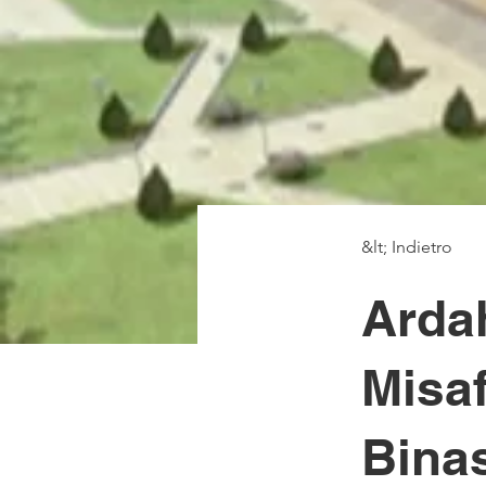
&lt; Indietro
Arda
Misaf
Bina