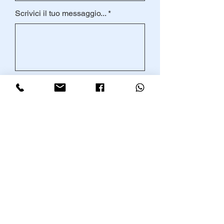
Scrivici il tuo messaggio...
Spedire
Registrati alla nostra
mailing list!
scrivi qui il tuo indirizzo e-mail