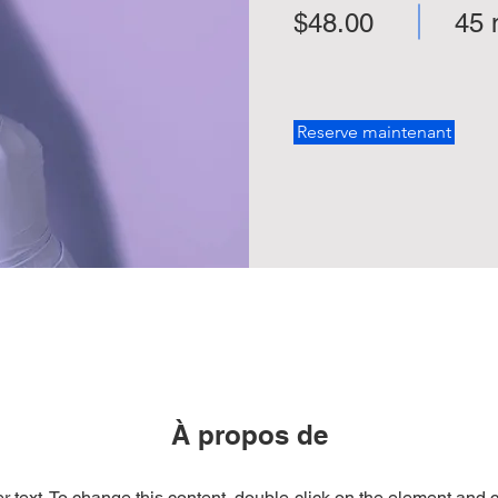
$48.00
45 
Reserve maintenant
À propos de
r text. To change this content, double-click on the element and 